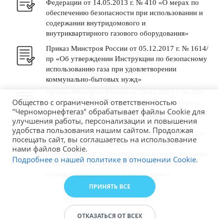
Федерации от 14.05.2013 г. № 410 «О мерах по
обеспечению безопасности при использовании и
содержании внутридомового и
внутриквартирного газового оборудования»
Приказ Минстроя России от 05.12.2017 г. № 1614/
пр «Об утверждении Инструкции по безопасному
использованию газа при удовлетворении
коммунально-бытовых нужд»
Приказ Минстроя России от 29.05.2023 г. № 388/
Общество с ограниченной ответственностью
пр «Об утверждении типовых форм договора о
"Черноморнефтегаз" обрабатывает файлы Cookie для
техническом обслуживании и ремонте
улучшения работы, персонализации и повышения
внутридомового газового оборудования в
удобства пользования нашим сайтом. Продолжая
многоквартирном доме, договора о техническом
посещать сайт, вы соглашаетесь на использование
обслуживании внутриквартирного газового
нами файлов Cookie.
оборудования в многоквартирном доме, договора
Подробнее о нашей политике в отношении Cookie.
о техническом обслуживании внутридомового
газового оборудования в жилом доме»
ПРИНЯТЬ ВСЕ
ОТКАЗАТЬСЯ ОТ ВСЕХ
© 2026 ООО "ЧМНГ"