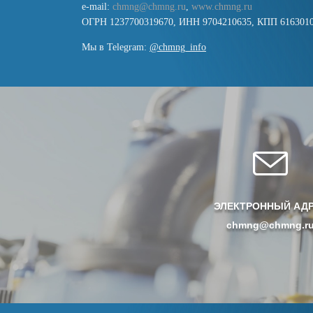
e-mail:
chmng@chmng.ru
,
www.chmng.ru
ОГРН 1237700319670, ИНН 9704210635, КПП 616301
Мы в Telegram:
@chmng_info
ЭЛЕКТРОННЫЙ АД
chmng@chmng.r