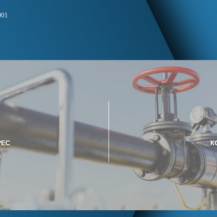
001
РЕС
К
u